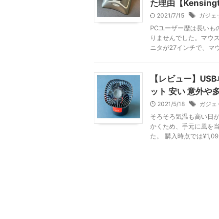
た理由【Kensingto
2021/7/15
ガジェ
PCユーザー歴は長いも
りませんでした。マウス
ニタが27インチで、マウ
【レビュー】US
ット 安い 意外や
2021/5/18
ガジェ
そろそろ気温も高い日が
かくため、手元に風を当
た。 購入時点では¥1,099