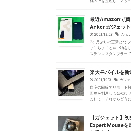
机の上を整理してスッ
最近Amazonで
Anker ガジェッ
2021/12/28
Amaz
3ヶ月ぶりの更新となっ
ょこちょこと買い物をし
ステンレスタンブラー 在宅
楽天モバイルを新
2021/10/3
ガジェ
自宅の回線でリモート接
回線を利用して会社にリ
まして、それからどうにも
【ガジェット】初
Expert Mo