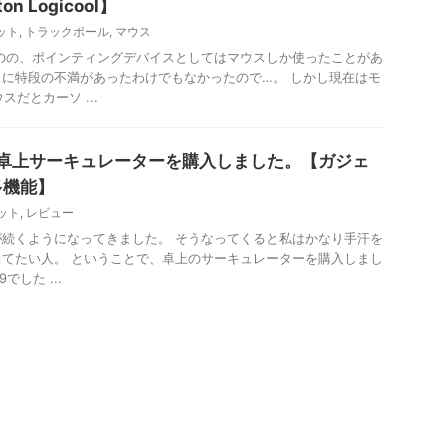
n Logicool】
ット
,
トラックボール
,
マウス
のの、ポインティングデバイスとしてはマウスしか使ったことがあ
に特段の不満があったわけでもなかったので…。 しかし現在はモ
スだとカーソ ...
B卓上サーキュレーターを購入しました。【ガジェ
多機能】
ット
,
レビュー
続くようになってきました。 そうなってくると私はかなり手汗を
てたい人。 ということで、卓上のサーキュレーターを購入しまし
でした ...