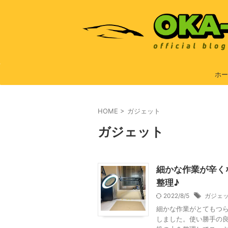
ホー
HOME
>
ガジェット
ガジェット
細かな作業が辛く
整理♪
2022/8/5
ガジェ
細かな作業がとてもつ
しました。使い勝手の