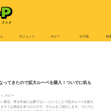
ム
ガジェット
ホビー
その他
検
なってきたので拡大ルーペを購入！ついでに机も
ット
,
ホビー
らい最近。寄る年波には勝てない…ということで拡大ルーペを購入
良さそうな商品を見つけたので、そちらをご紹介します。ついでに