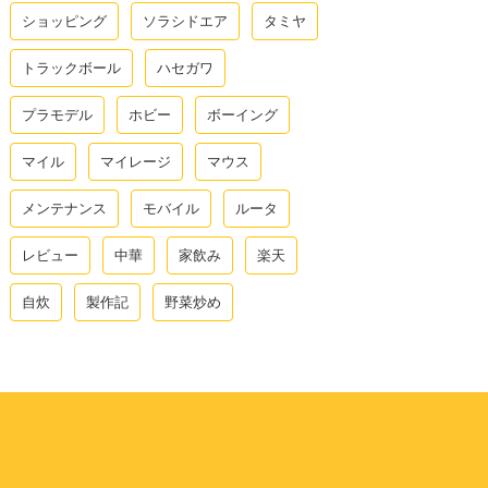
ショッピング
ソラシドエア
タミヤ
トラックボール
ハセガワ
プラモデル
ホビー
ボーイング
マイル
マイレージ
マウス
メンテナンス
モバイル
ルータ
レビュー
中華
家飲み
楽天
自炊
製作記
野菜炒め