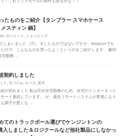
キリ！これでプラモデルの製作も捗るかな！？
買ったものをご紹介【タンブラー スマホケース
ト メスティン 鍋】
on
,
ガジェット
,
ショッピング
てしまいました（汗） 大したものではないですが、Amazonでち
たので、こんなものを買ったよ！というのをご紹介します。 象印
勤務 ...
規契約しました
ット
,
モバイル
,
ルータ
,
楽天
続が切れまくり 私は完全在宅勤務のため、自宅のインターネット
モート接続しています。 が、最近リモートシステムが変更になり
調子が悪くな ...
めてのトラックボール選びでケンジントンの
useを購入しました＆ロジクールなど他社製品にしなかっ