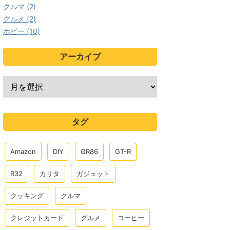
クルマ (2)
グルメ (2)
ホビー (10)
アーカイブ
タグ
Amazon
DIY
GR86
GT-R
R32
カリタ
ガジェット
クッキング
クルマ
クレジットカード
グルメ
コーヒー