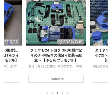
022/10/12
2022/7/19
GR86製作記
タミヤ 1/24 トヨタ GR86製作記
タミヤ 1/
仕上げ＆ホイ
その3〜内装その他諸々塗装＆組
その2〜
プラモデル】
立〜 【ゆるも プラモデル】
【ゆ
4です。ボデ
タミヤGR86製作記 その3です。内装
前回の更新か
ルの調整を行
の塗装とシャシー回りの組み立てを行
ました。 ま
のホイールか
いました。
ぞご了承くださ
ReadMore
よ〜！
の開封とサ
https://www
6_1/ 1回
しにしてし
手します。 
装をしました
実車を見て