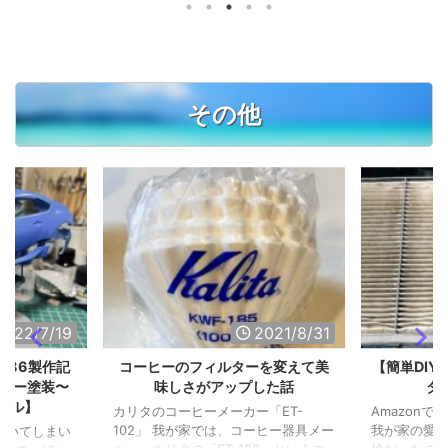
チブチ切れまくるのです。 PCを変え
マグカップだ
言われます
たり、無線から有線にして接続したり
で、いよいよ
り最新のも
など切り分けは行いましたが、症状は
買うことにし
ぇ〜。 iPho
改善されません。 ですが、スマホの
00〜3000
64GBにし
テザリング経由で接続すると安定して
トします。
がにキツキ
接続が維持されます。 ということ
ーを購入しま
iPhone 1
その他
は、通信経路上のルーターとかスイッ
がついていま
データはこ
チ ...
、しっかり閉
方なので、25 
..
2022/7/19
2021/8/31
GR86製作記
コーヒーのフィルターを変えて美
【簡単DI
ャシー塗装〜
味しさがアップした話
タ
デル】
カリタのコーヒーメーカー「ET-
Amazon
102」 我が家では、コーヒー器具メー
我が家の愛車
空いてしまい