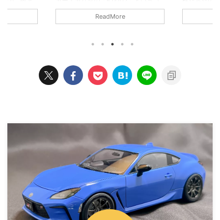
カー・カリタの「ET-102」というコ
検だったの
なので、何と
ーヒーメーカーを使っています。 使
も交換時期
 前回はキット
ReadMore
い込んだET-102。掃除しましょ…
ありました。
いました。
(^_^;) コーヒーを淹れる以外の付加機
タはディー
cial.com/gr8
能は全く付いていない、ごくごくシン
の作業でもな
装 いつもは後回
プルなコーヒーメーカーです。 実勢
した。 エア
装を最初に着
価格3,000円前後と、お求めやすい価
純正品のほか
で、1回目の塗
格も魅力。 でも安かろう悪かろうで
ンソーなど
ーカラーは、
はなく、なかなに美味しいコーヒーを
そんな中で
いいじゃん！
淹れられると評判だったので購入した
です。他メー
ー」にしまし
経緯があります。
いので、Am
TS-23 ラ
https://twitter.com/haru3_room/s
エアコンフィ
、ガイアカラ
...
交換手順はご .