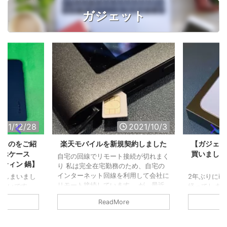
と感じた「
た。 タミヤの
ガジェット
イトブルー
ーの「アイス .
021/12/28
2021/10/3
たものをご紹
楽天モバイルを新規契約しました
【ガジェット】
マホケース
買いました
自宅の回線でリモート接続が切れまく
スティン 鍋】
り 私は完全在宅勤務のため、自宅の
インターネット回線を利用して会社に
てしまいまし
2年ぶりにiP
リモート接続しています。 が、最近
はないです
経ってしまいま
リモートシステムが変更になりまし
ちょこと買い物
Proを購入し
ReadMore
て、それからどうにも調子が悪くなっ
を買ったよ！
リーモデルです。
てしまいました。 リモート接続して
 象印 ステ
っていたので
も、セッションが数秒〜数分おきにブ
勤務でコーヒ
す。 もう買